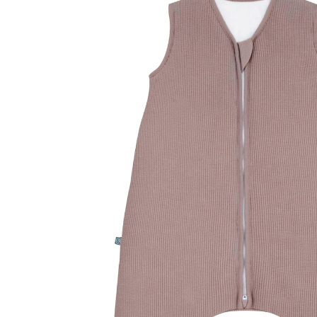
2.5 TOG Essential Berry
(4)
ab
59,90 €
inkl. MwSt. und zzgl.
Versandkosten
29 PAYBACK Basis°Punkte
sammeln
Variante
Essential Berry
Größe
TOG-Empfehlung
Größenberater
In den Warenkorb