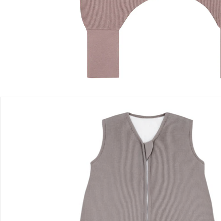
Lieferung nach Hause
Sofort lieferbar - in 2-3 Werktagen bei Dir
Filialabholung
Einen Moment bitte...
Produktbeschreibung
Produktdetails