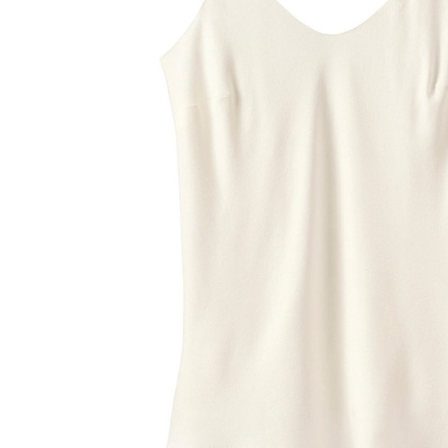
Lieferung nach Hause
Lieferbar - in 6-7 Werktagen bei Dir
Versand durch Partner
Filialabholung
Einen Moment bitte...
Produktbeschreibung
Hinweise, Siegel & Hersteller