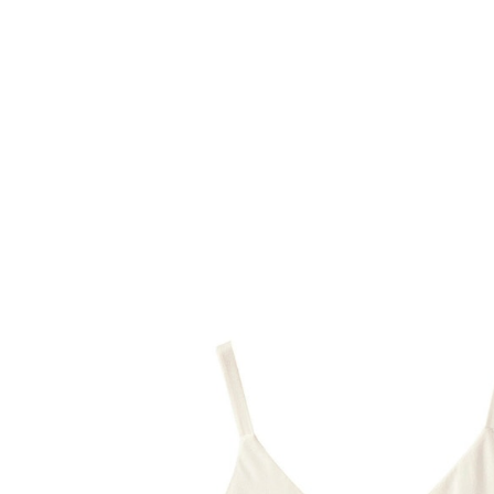
ENVIE DE FRAISE
Elegantes Umstands-Top aus Crêpe, Hochzeits-
Capsule wollweiß
75,99 €
inkl. MwSt. und zzgl.
Versandkosten
37 PAYBACK Basis°Punkte
sammeln
Größe
In den Warenkorb