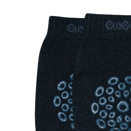
Knieschoner blau
(7)
7,95 €
inkl. MwSt. und zzgl.
Versandkosten
3 PAYBACK Basis°Punkte
sammeln
Variante
blau
In den Warenkorb
Lieferung nach Hause
Sofort lieferbar - in 2-3 Werktagen bei Dir