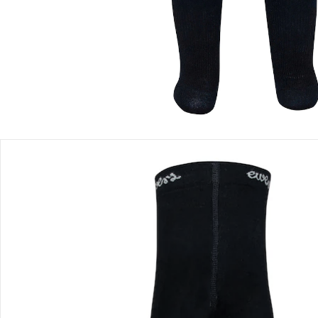
Lieferung nach Hause
Sofort lieferbar - in 2-3 Werktagen bei Dir
Filialabholung
Einen Moment bitte...
Produktbeschreibung
Produktdetails