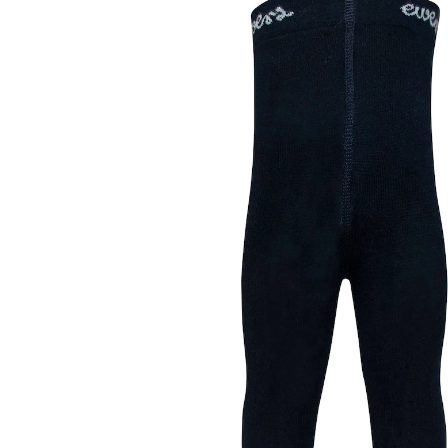
(4)
ab
8,95 €
inkl. MwSt. und zzgl.
Versandkosten
4 PAYBACK Basis°Punkte
sammeln
Variante
marine
+ 3
Größe
Größenberater
In den Warenkorb