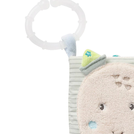
33 %
UVP 17,99 €
11,99 €
inkl. MwSt. und zzgl.
Versandkosten
5 PAYBACK Basis°Punkte
sammeln
In den Warenkorb
Lieferung nach Hause
Sofort lieferbar - in 2-3 Werktagen bei Dir
Filialabholung
Einen Moment bitte...