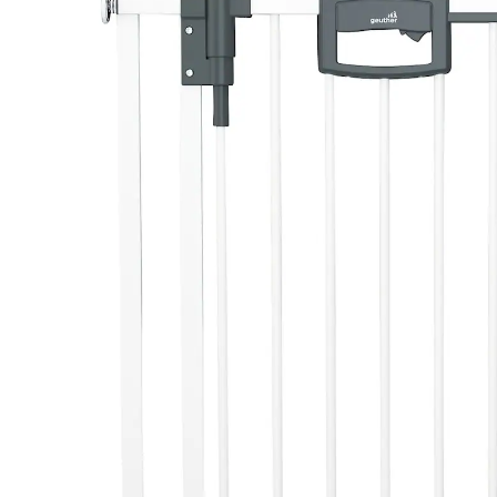
(17)
64,99 €
inkl. MwSt. und zzgl.
Versandkosten
32 PAYBACK Basis°Punkte
sammeln
In den Warenkorb
Lieferung nach Hause
Sofort lieferbar - in 2-3 Werktagen bei Dir
Filialabholung
Einen Moment bitte...