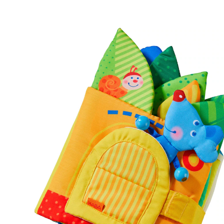
20 %
UVP 39,99 €
31,99 €
inkl. MwSt. und zzgl.
Versandkosten
15 PAYBACK Basis°Punkte
sammeln
In den Warenkorb
Lieferung nach Hause
Sofort lieferbar - in 2-3 Werktagen bei Dir
Filialabholung
Einen Moment bitte...