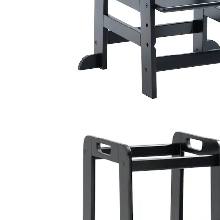
Lieferbar - in 7-8 Werktagen bei Dir
Filialabholung
Einen Moment bitte...
Produktbeschreibung
Produktdetails
Hinweise, Siegel & Hersteller