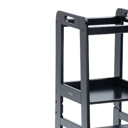
(3)
12 %
UVP 119,90 €
104,99 €
inkl. MwSt. und zzgl.
Versandkosten
52 PAYBACK Basis°Punkte
sammeln
Variante
black
In den Warenkorb
Lieferung nach Hause