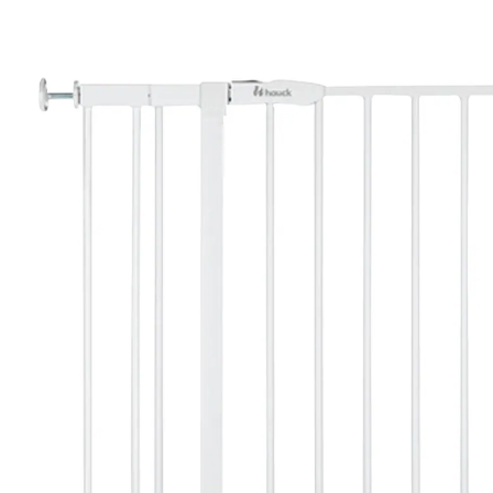
Verlängerung 9 cm, 84-89 cm
(2)
54,90 €
inkl. MwSt. und zzgl.
Versandkosten
27 PAYBACK Basis°Punkte
sammeln
In den Warenkorb
Lieferung nach Hause
Lieferbar - in 2-4 Werktagen bei Dir
Filialabholung
Einen Moment bitte...