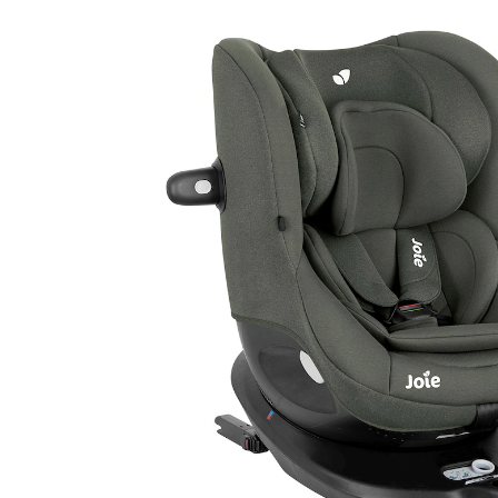
(12)
16 %
UVP 249,95 €
209,99 €
inkl. MwSt. und zzgl.
Versandkosten
Gratis Versand
Bei einer Bestellung mit diesem Artikel schenken wir
Dir die Versandkosten.
*gilt nicht in Kombination mit Speditionsartikeln.
104 PAYBACK Basis°Punkte
sammeln
Variante
thyme