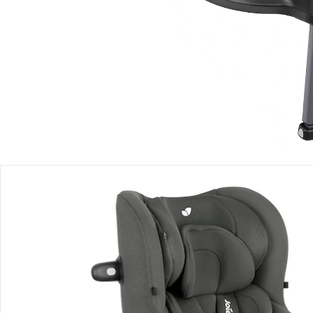
In den Warenkorb
Lieferung nach Hause
Lieferbar - in 2-4 Werktagen bei Dir
Filialabholung
Einen Moment bitte...
Produktbeschreibung
Produktdetails