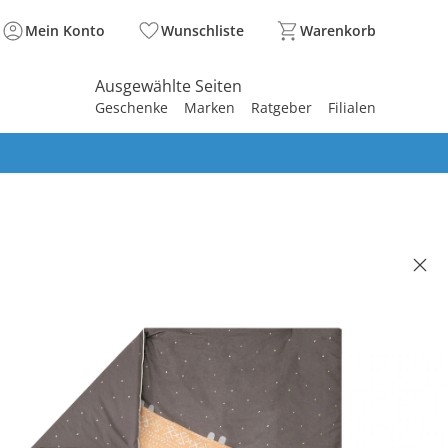
Mein Konto
Wunschliste
Warenkorb
Ausgewählte Seiten
Geschenke
Marken
Ratgeber
Filialen
spirieren
spirieren
spirieren
spirieren
spirieren
spirieren
spirieren
spirieren
spirieren
ZÖLLNER
eldecke Organic Cotton 95x135
rtles
(18)
% EXTRA
 €
99 €