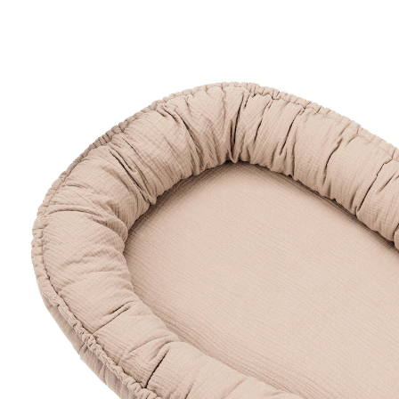
(51)
20 %
20% EXTRA
UVP 59,95 €
47,99 €
inkl. MwSt. und zzgl.
Versandkosten
23 PAYBACK Basis°Punkte
sammeln
Variante
sand
In den Warenkorb
Lieferung nach Hause