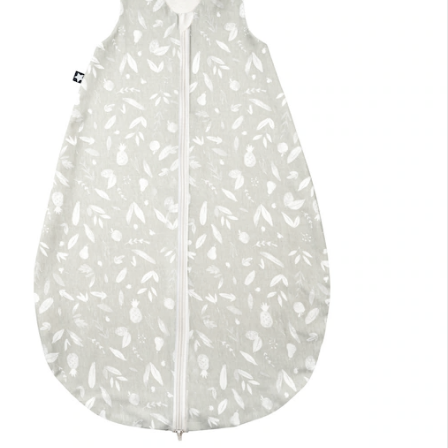
eferung nach Hause
rt lieferbar - in 2-3 Werktagen bei Dir
lialabholung
nen Moment bitte...