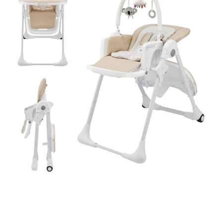
SALE Wohnen
Jogger
Kindersitze 15-36 kg
Aktionsbedingungen
tiptoi®
Hochstuhl-Zubehör
Overalls
Mobiles
Waschschüsseln
Reisebetten & Matratzen
Wickelmöbel
Outdoorkleidung
Wickeln
Babyflaschen &
SALE Spielzeug
Geschwisterwagen
Sitzerhöhungen
tonies®
Zubehör
Hosen
Motorikspielzeug
Badethermometer
Schule & Kindergarten
Babywippen
Accessoires
Pflegeprodukte
schließen
SALE Pflege
Zwillingswagen
Isofix-Base
Kleider & Röcke
Schaukeltiere
Badespielzeug
Bücher
Flaschen- &
Babykostwärmer
Babyschaukeln
Umstandsmode
Schmusetücher
SALE Ernährung
Kinderwagenaufsätze
Kindersitze-Zubehör
Adventskalender
Babynahrung &
Babyzimmer-Komplett-
Stillmode
Spielbögen & Krabbeldecken
Zubereitung
Wickeltaschen
Sets
Stoffpuppen
Geschirr & Besteck
Deko & Accessoires
alles entdecken
Lätzchen
Schränke & Regale
Hochstühle
alles entdecken
KINDERKRAFT
Hochstuhl TUMMIE 2in1 beige