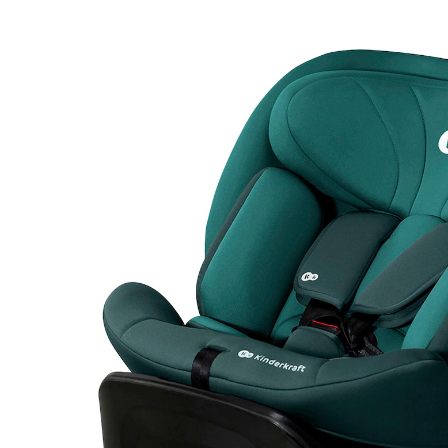
(66)
124,90 €
inkl. MwSt. und zzgl.
Versandkosten
62 PAYBACK Basis°Punkte
sammeln
Variante
blue
In den Warenkorb
Lieferung nach Hause
Lieferbar - in 2-4 Werktagen bei Dir