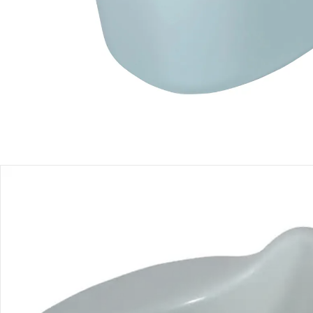
Filialabholung
Einen Moment bitte...
Produktbeschreibung
Produktdetails
Produktvideos
Hinweise, Siegel & Hersteller