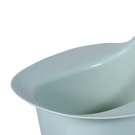
(1)
17,99 €
inkl. MwSt. und zzgl.
Versandkosten
8 PAYBACK Basis°Punkte
sammeln
Variante
aquamarin
In den Warenkorb
Lieferung nach Hause
Sofort lieferbar - in 2-3 Werktagen bei Dir