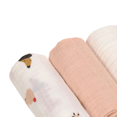
(4)
22 %
UVP 17,95 €
13,99 €
inkl. MwSt. und zzgl.
Versandkosten
6 PAYBACK Basis°Punkte
sammeln
Variante
rosa / orange
In den Warenkorb
Lieferung nach Hause