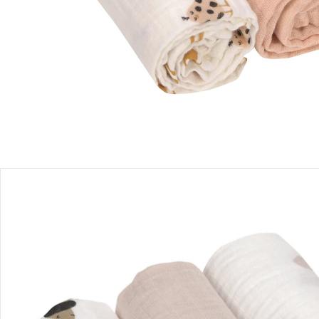
Sofort lieferbar - in 2-3 Werktagen bei Dir
Filialabholung
Einen Moment bitte...
Produktbeschreibung
Produktdetails
Hinweise, Siegel & Hersteller