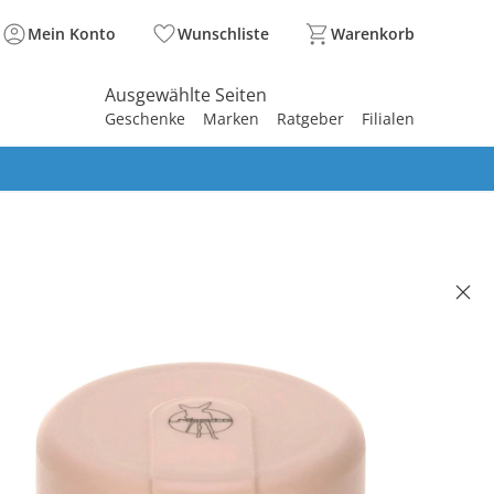
Mein Konto
Wunschliste
Warenkorb
Ausgewählte Seiten
Geschenke
Marken
Ratgeber
Filialen
spirieren
spirieren
spirieren
spirieren
spirieren
spirieren
spirieren
spirieren
spirieren
obehälter rosa
(2)
 €
99 €
. und zzgl.
Versandkosten