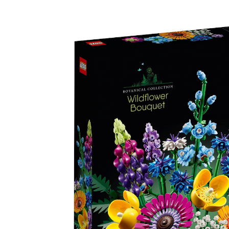
10313 Wildblumenstrauß
15 %
UVP 59,99 €
50,99 €
inkl. MwSt. und zzgl.
Versandkosten
25 PAYBACK Basis°Punkte
sammeln
In den Warenkorb
Lieferung nach Hause
Sofort lieferbar - in 2-3 Werktagen bei Dir
Filialabholung
Einen Moment bitte...