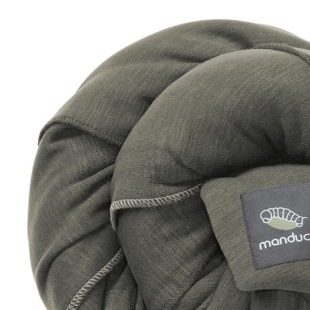
(501)
69,90 €
inkl. MwSt. und zzgl.
Versandkosten
34 PAYBACK Basis°Punkte
sammeln
Variante
olive
+ 6
In den Warenkorb
Lieferung nach Hause
Sofort lieferbar - in 2-3 Werktagen bei Dir