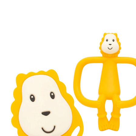
27 %
UVP 21,99 €
15,99 €
inkl. MwSt. und zzgl.
Versandkosten
7 PAYBACK Basis°Punkte
sammeln
Variante
gelb
In den Warenkorb
Lieferung nach Hause
Sofort lieferbar - in 2-3 Werktagen bei Dir