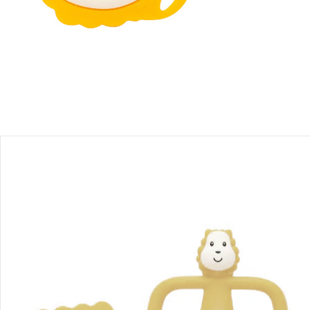
Filialabholung
Einen Moment bitte...
Produktbeschreibung
Produktdetails
Hinweise, Siegel & Hersteller
Bewertungen