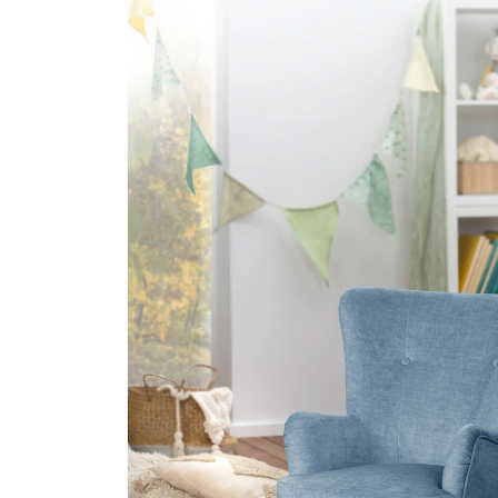
40 %
Exklusiv
UVP 666,00 €
399,00 €
inkl. MwSt. und zzgl.
Versandkosten
199 PAYBACK Basis°Punkte
sammeln
Variante
hellblau
In den Warenkorb
Lieferung nach Hause
Lieferbar - in > 5 Wochen bei Dir