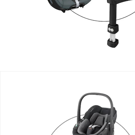
Lieferbar - in 2-4 Werktagen bei Dir
Filialabholung
Einen Moment bitte...
Mit diesem Bundle erhältst Du 3 Artikel:
Maxi-Cosi
Babyschale Pebble 360
UVP 229,99 €
159,99 €