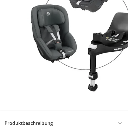
Maxi-Cosi
Kindersitz Pearl 360
UVP 329,99 €
220,99 €
Maxi-Cosi
Isofix-Basis Familyfix 360
UVP 229,99 €
158,99 €
Gesamtpreis Einzelprodukte:
539,97 €
Bundle-Preis:
523,19 €
Produktbeschreibung