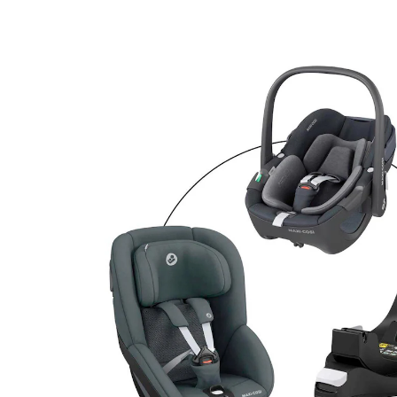
und Isofix-Basis FamilyFix 360 essential
graphite
33 %
Bundle
UVP 789,97 €
523,19 €
inkl. MwSt. und zzgl.
Versandkosten
261 PAYBACK Basis°Punkte
sammeln
Variante
essential graphite
In den Warenkorb
Lieferung nach Hause