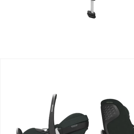
Filialabholung
Einen Moment bitte...
Mit diesem Bundle erhältst Du 3 Artikel:
Maxi-Cosi - Premium
Babyschale Pebble 360 Pro 2
UVP 259,99 €
199,00 €
Maxi-Cosi - Premium
Kindersitz Pearl 360 Pro