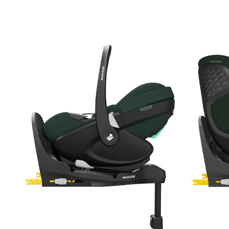
Familyfix 360 Pro
22 %
Bundle
UVP 879,97 €
680,99 €
inkl. MwSt. und zzgl.
Versandkosten
340 PAYBACK Basis°Punkte
sammeln
Variante
In den Warenkorb
Lieferung nach Hause
Lieferbar - in 2-4 Werktagen bei Dir