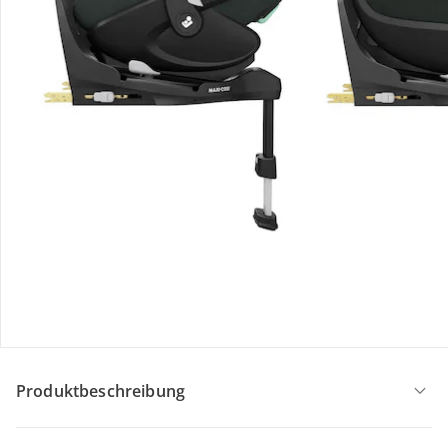
UVP 349,99 €
325,99 €
Maxi-Cosi - Premium
Isofix Basis FamilyFix 360 Pro
UVP 269,99 €
199,00 €
Gesamtpreis Einzelprodukte:
723,99 €
Bundle-Preis:
680,99 €
Produktbeschreibung