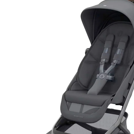
UVP 549,99 €
469,99 €
inkl. MwSt. und zzgl.
Versandkosten
234 PAYBACK Basis°Punkte
sammeln
Variante
moon graphite
+ 1
In den Warenkorb
Lieferung nach Hause
Lieferbar - in 2-4 Werktagen bei Dir
Filialabholung