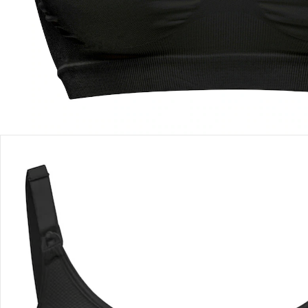
In den Warenkorb
Lieferung nach Hause
Sofort lieferbar - in 2-3 Werktagen bei Dir
Filialabholung
Einen Moment bitte...
Produktbeschreibung
Produktdetails