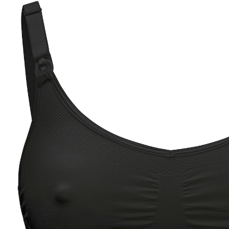
(1)
13 %
UVP 28,99 €
24,99 €
inkl. MwSt. und zzgl.
Versandkosten
12 PAYBACK Basis°Punkte
sammeln
Variante
schwarz
Größe
BH-Größenrechner