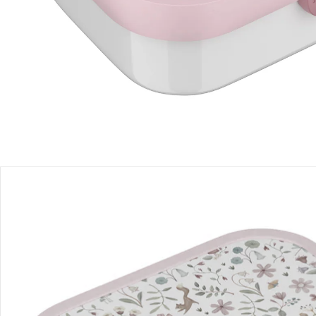
Sofort lieferbar - in 2-3 Werktagen bei Dir
Filialabholung
Einen Moment bitte...
Produktbeschreibung
Produktdetails
Produktvideos