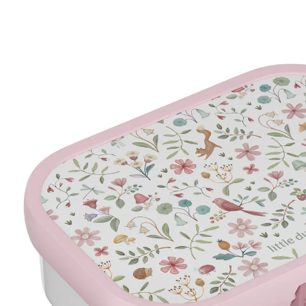
(24)
18 %
UVP 10,99 €
8,99 €
inkl. MwSt. und zzgl.
Versandkosten
4 PAYBACK Basis°Punkte
sammeln
Variante
fairy wonders
In den Warenkorb
Lieferung nach Hause