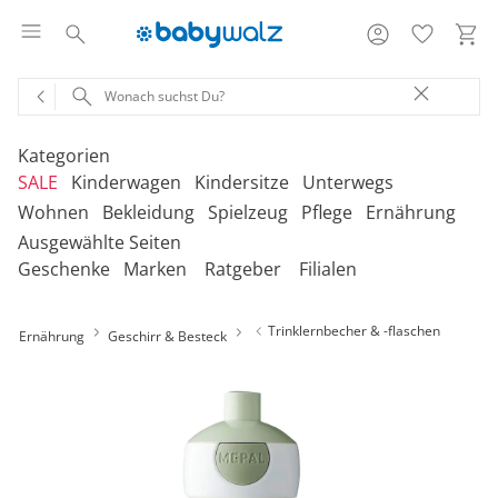
Kategorien
SALE
Kinderwagen
Kindersitze
Unterwegs
Wohnen
Bekleidung
Spielzeug
Pflege
Ernährung
Ausgewählte Seiten
‎Entdecke unsere Kategorien
‎Entdecke unsere Kategorien
‎Entdecke unsere Kategorien
‎Entdecke unsere Kategorien
De
De
De
De
Geschenke
Marken
Ratgeber
Filialen
be
be
be
be
‎Entdecke unsere Kategorien
‎Entdecke unsere Kategorien
‎Entdecke unsere Kategorien
‎Entdecke unsere Kategorien
‎Entdecke unsere Kategorien
De
De
De
De
De
Kinderwagen 2-in-1
Babyschalen mit Liegefunktion
Babytragen
SALE Bekleidung
Kombikinderwagen
Babyschalen
Tragesysteme
be
be
be
be
be
Trinklernbecher & -flaschen
Ernährung
Geschirr & Besteck
Treppenhochstühle
Erstausstattung
Badespielzeug
Badewannen
Stillkissenbezüge
Hochstühle
Neugeborenenkleidung
Babyspielzeug 0-12m
Badezubehör
Stillkissen
‎Entdecke unsere Kategorien
Kinderwagen 3-in-1
Babyschalen mit Isofix-Base
Tragetücher
SALE Kinderwagen
Kinderwagen-Zubehör
Reboarder
Kinderfahrzeuge
Klapphochstühle
Bekleidungs-Sets
Erinnerungsstücke
Badewannenständer
Betten
Babykleidung
Kinderspielzeug ab
Beruhigung
Milchpumpen
Geschenkgutscheine per Download
Geschenkgutscheine
Kinderwagen-Bausteine
Babyschalen für Flugreisen
Rückentragen
SALE Kindersitze
Sportwagen
Kindersitze 9-18 kg
Fahrradsitze & -
12m
Onlineshop auswählen
Lerntürme
Bodys
Kuscheltiere
Badewannensitze
anhänger
Heimtextilien
Kinderkleidung
Hausapotheke
Stillzubehör
Geschenkgutscheine per Post
Umbaubare Sportwagen
Babytragen-Zubehör
Geschenksets
SALE Unterwegs
Buggys
Kindersitze 9-36 kg
Outdoor-Spielzeug
Reisehochstühle
Strampler
Lauflernhilfen
Badetextilien
Reisetaschen & -koffer
Sicherheit
Schuhe
Kindertoilette
Spucktücher
Tragejacken