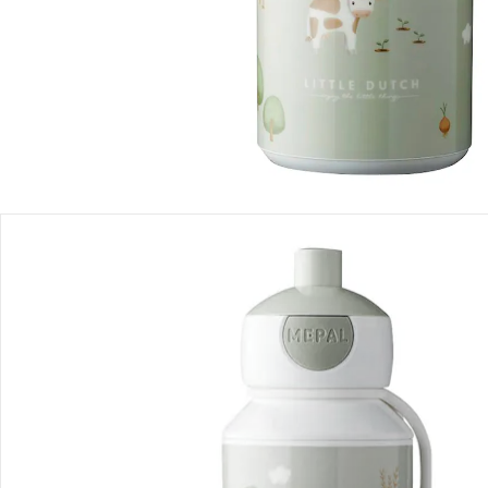
Filialabholung
Einen Moment bitte...
Produktbeschreibung
Produktdetails
Produktvideos
Hinweise, Siegel & Hersteller