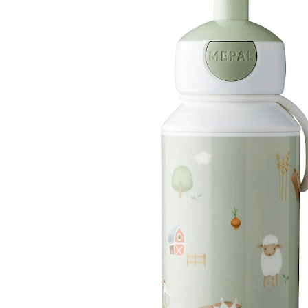
(9)
12,99 €
inkl. MwSt. und zzgl.
Versandkosten
6 PAYBACK Basis°Punkte
sammeln
Variante
little farm
In den Warenkorb
Lieferung nach Hause
Sofort lieferbar - in 2-3 Werktagen bei Dir