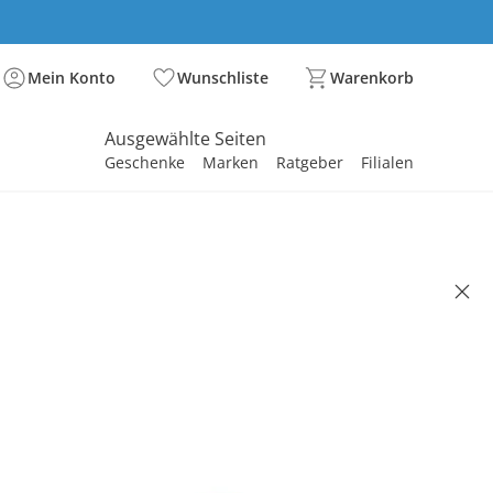
Mein Konto
Wunschliste
Warenkorb
Ausgewählte Seiten
Geschenke
Marken
Ratgeber
Filialen
spirieren
spirieren
spirieren
spirieren
spirieren
spirieren
spirieren
spirieren
spirieren
MIO
X Little Dutch 6tlg.
rgeschirrset forest friends
(13)
 €
99 €