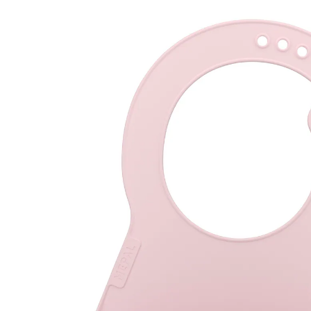
garden
UVP 10,99 €
9,99 €
inkl. MwSt. und zzgl.
Versandkosten
4 PAYBACK Basis°Punkte
sammeln
Variante
fairy garden
In den Warenkorb
Lieferung nach Hause
Sofort lieferbar - in 2-3 Werktagen bei Dir