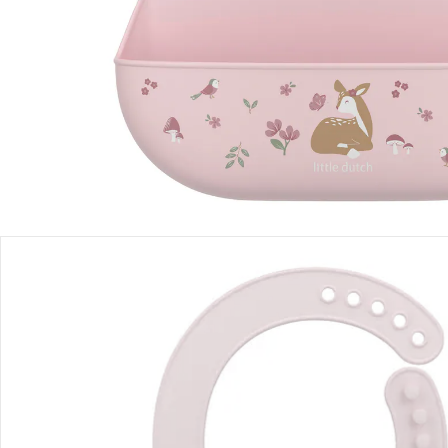
Filialabholung
Einen Moment bitte...
Produktbeschreibung
Produktdetails
Hinweise, Siegel & Hersteller
Bewertungen