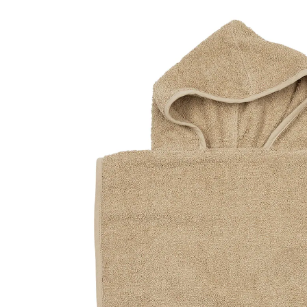
(3)
13 %
UVP 14,95 €
12,99 €
inkl. MwSt. und zzgl.
Versandkosten
6 PAYBACK Basis°Punkte
sammeln
Variante
sand
+ 1
In den Warenkorb
Lieferung nach Hause