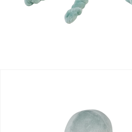
Sofort lieferbar - in 2-3 Werktagen bei Dir
Filialabholung
Einen Moment bitte...
Produktbeschreibung
Produktdetails
Hinweise, Siegel & Hersteller