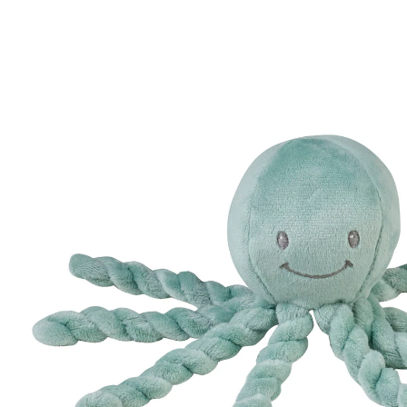
(2)
18 %
UVP 21,99 €
17,99 €
inkl. MwSt. und zzgl.
Versandkosten
8 PAYBACK Basis°Punkte
sammeln
Variante
kupfergrün
In den Warenkorb
Lieferung nach Hause