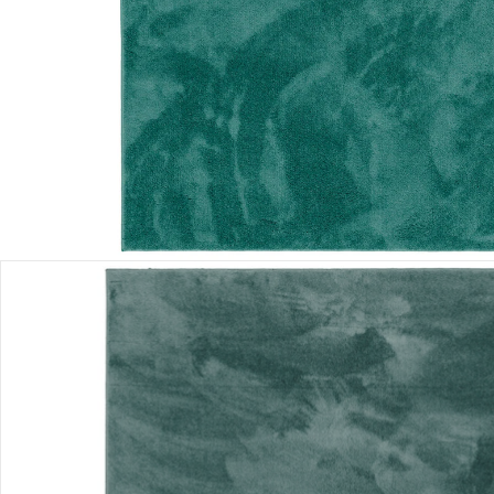
Lieferung nach Hause
Lieferbar - in 3-4 Werktagen bei Dir
Versand durch Partner
Filialabholung
Einen Moment bitte...
Produktbeschreibung
Hinweise, Siegel & Hersteller