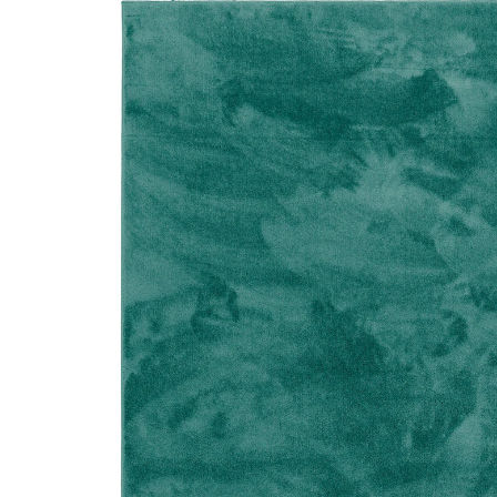
Mintgrün
50 %
UVP 59,90 €
ab
29,90 €
inkl. MwSt. und zzgl.
Versandkosten
14 PAYBACK Basis°Punkte
sammeln
Variante
Mintgrün
+ 7
Maße
In den Warenkorb