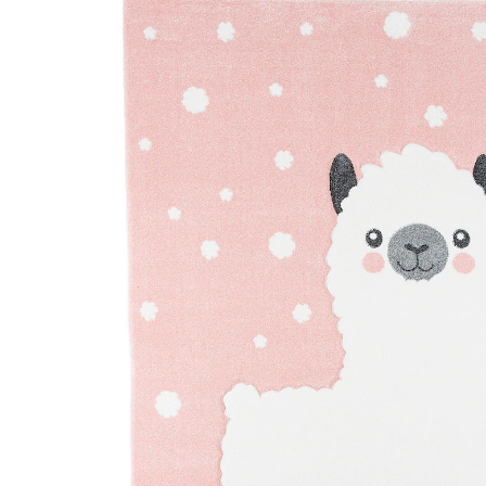
44 %
UVP 62,90 €
ab
34,90 €
inkl. MwSt. und zzgl.
Versandkosten
17 PAYBACK Basis°Punkte
sammeln
Maße
In den Warenkorb
Lieferung nach Hause
Lieferbar - in 3-4 Werktagen bei Dir
Versand durch Partner