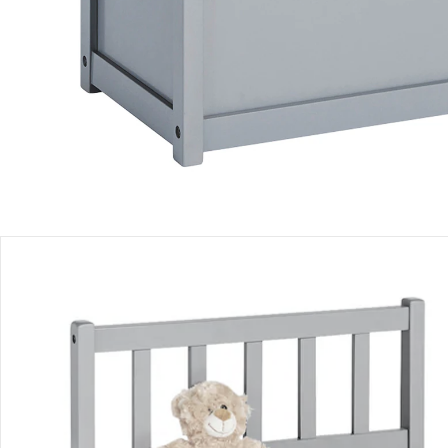
Lieferbar - in 5-6 Werktagen bei Dir
Filialabholung
Einen Moment bitte...
Produktbeschreibung
Produktdetails
Hinweise, Siegel & Hersteller