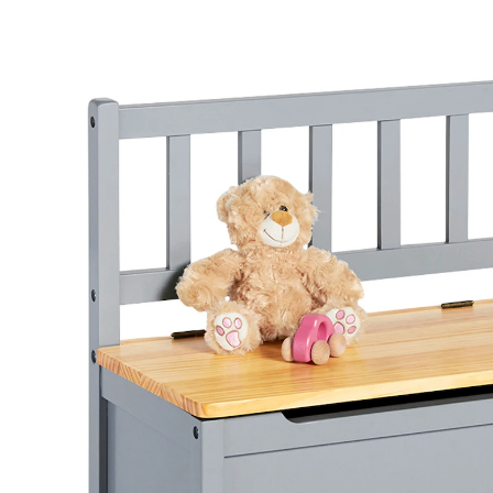
(33)
23 %
UVP 129,00 €
98,99 €
inkl. MwSt. und zzgl.
Versandkosten
49 PAYBACK Basis°Punkte
sammeln
Variante
grau
In den Warenkorb
Lieferung nach Hause