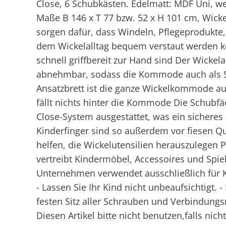
Close, 6 Schubkästen. Edelmatt: MDF Uni, wei
Maße B 146 x T 77 bzw. 52 x H 101 cm, Wic
sorgen dafür, dass Windeln, Pflegeprodukt
dem Wickelalltag bequem verstaut werden k
schnell griffbereit zur Hand sind Der Wickela
abnehmbar, sodass die Kommode auch als S
Ansatzbrett ist die ganze Wickelkommode a
fällt nichts hinter die Kommode Die Schubfä
Close-System ausgestattet, was ein sicheres 
Kinderfinger sind so außerdem vor fiesen Q
helfen, die Wickelutensilien herauszulegen P
vertreibt Kindermöbel, Accessoires und Spiel
Unternehmen verwendet ausschließlich für K
- Lassen Sie Ihr Kind nicht unbeaufsichtigt.
festen Sitz aller Schrauben und Verbindungsm
Diesen Artikel bitte nicht benutzen,falls nic