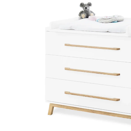
(39)
UVP 759,00 €
699,00 €
inkl. MwSt. und zzgl.
Versandkosten
349 PAYBACK Basis°Punkte
sammeln
In den Warenkorb
Lieferung nach Hause
Lieferbar - in 7-8 Werktagen bei Dir
Versand durch Partner
Filialabholung
Einen Moment bitte...