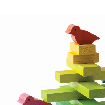
PLANTOYS
Balancierspiel Baum
16,95 €
inkl. MwSt. und zzgl.
Versandkosten
8 PAYBACK Basis°Punkte
sammeln
In den Warenkorb
Lieferung nach Hause
Sofort lieferbar - in 2-3 Werktagen bei Dir
Versand durch Partner
Filialabholung