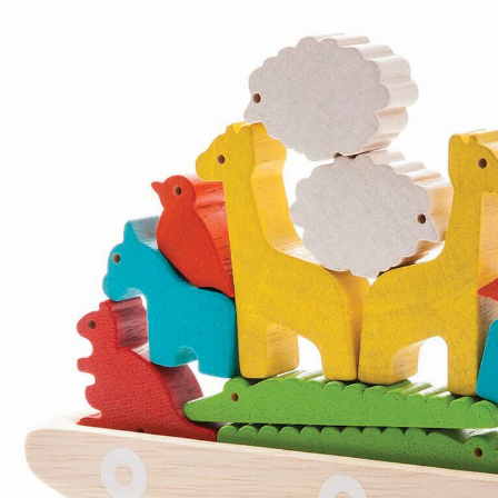
PLANTOYS
Balancierspiel Boot
23,95 €
inkl. MwSt. und zzgl.
Versandkosten
11 PAYBACK Basis°Punkte
sammeln
In den Warenkorb
Lieferung nach Hause
Sofort lieferbar - in 2-3 Werktagen bei Dir
Versand durch Partner
Filialabholung
Einen Moment bitte...