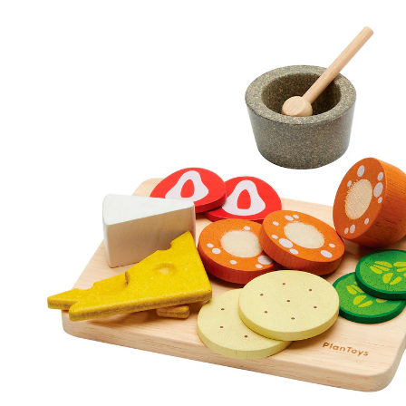
Brotzeit
29,90 €
inkl. MwSt. und zzgl.
Versandkosten
14 PAYBACK Basis°Punkte
sammeln
In den Warenkorb
Lieferung nach Hause
Sofort lieferbar - in 2-3 Werktagen bei Dir
Versand durch Partner
Filialabholung
Einen Moment bitte...