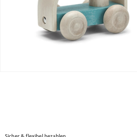
Retoure & Reklamation
Gutscheine & Aktionen
Kontakt & Service
Filialen & Beratung
Unternehmen
Sicher & flexibel bezahlen