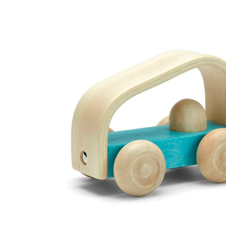
26,95 €
inkl. MwSt. und zzgl.
Versandkosten
13 PAYBACK Basis°Punkte
sammeln
In den Warenkorb
Lieferung nach Hause
Sofort lieferbar - in 2-3 Werktagen bei Dir
Versand durch Partner
Filialabholung
Einen Moment bitte...