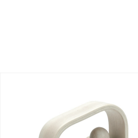
Produktbeschreibung
Produktdetails
Hinweise, Siegel & Hersteller
Bewertungen
Bestellung & Lieferung