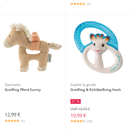
(1)
Sterntaler
Sophie la girafe
Greifling Pferd Sunny
Greifling & Kühlbeißring fresh
21 %
UVP 13,99 €
12,99 €
10,99 €
(1)
(15)