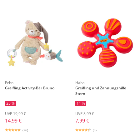
Fehn
Haba
Greifling Activity-Bär Bruno
Greifling und Zahnungshilfe
Stern
25 %
11 %
UVP 19,99 €
UVP 8,99 €
14,99 €
7,99 €
(26)
(3)