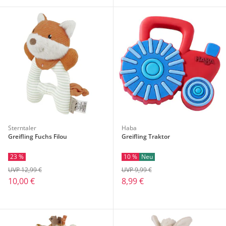
Sterntaler
Haba
Greifling Fuchs Filou
Greifling Traktor
23 %
10 %
Neu
UVP 12,99 €
UVP 9,99 €
10,00 €
8,99 €