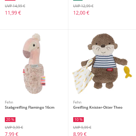
UVP 14,99 €
UVP 12,99 €
11,99 €
12,00 €
Fehn
Fehn
Stabgreifling Flamingo 16cm
Greifling Knister-Otter Theo
20 %
10 %
UVP 9,99 €
UVP 9,99 €
7,99 €
8,99 €