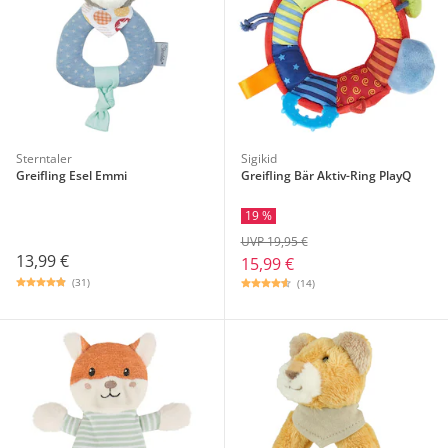
Sterntaler
Sigikid
Greifling Esel Emmi
Greifling Bär Aktiv-Ring PlayQ
19 %
UVP 19,95 €
13,99 €
15,99 €
(31)
(14)