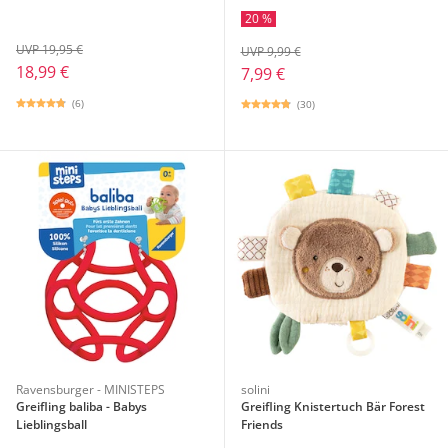
20 %
UVP 19,95 €
UVP 9,99 €
18,99 €
7,99 €
(6)
(30)
Ravensburger - MINISTEPS
solini
Greifling baliba - Babys
Greifling Knistertuch Bär Forest
Lieblingsball
Friends