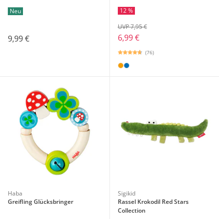
12 %
Neu
UVP 7,95 €
6,99 €
9,99 €
(76)
Haba
Sigikid
Greifling Glücksbringer
Rassel Krokodil Red Stars
Collection