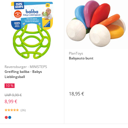
PlanToys
Babyauto bunt
Ravensburger - MINISTEPS
Greifling baliba - Babys
Lieblingsball
10 %
18,95 €
UVP 9,99 €
8,99 €
(26)