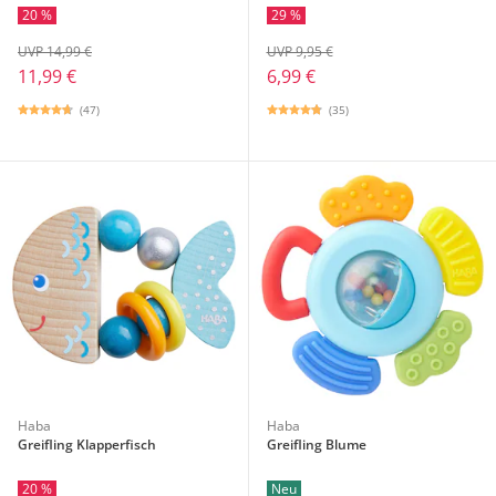
20 %
29 %
UVP 14,99 €
UVP 9,95 €
11,99 €
6,99 €
(47)
(35)
Haba
Haba
Greifling Klapperfisch
Greifling Blume
20 %
Neu