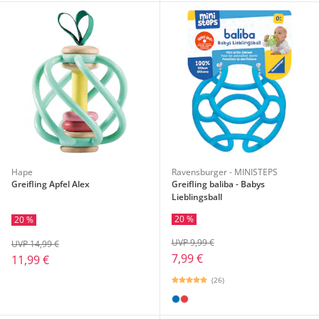
Hape
Ravensburger - MINISTEPS
Greifling Apfel Alex
Greifling baliba - Babys
Lieblingsball
20 %
20 %
UVP 9,99 €
UVP 14,99 €
7,99 €
11,99 €
(26)