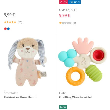
23 %
Exklusiv
UVP 12,99 €
9,99 €
9,99 €
(26)
(1)
Sterntaler
Haba
Knistertier Hase Hanni
Greifling Wunderwirbel
Neu