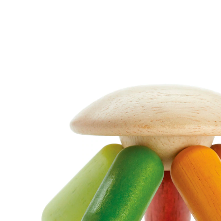
16,95 €
inkl. MwSt. und zzgl.
Versandkosten
8 PAYBACK Basis°Punkte
sammeln
In den Warenkorb
Lieferung nach Hause
Sofort lieferbar - in 2-3 Werktagen bei Dir
Versand durch Partner
Filialabholung
Einen Moment bitte...