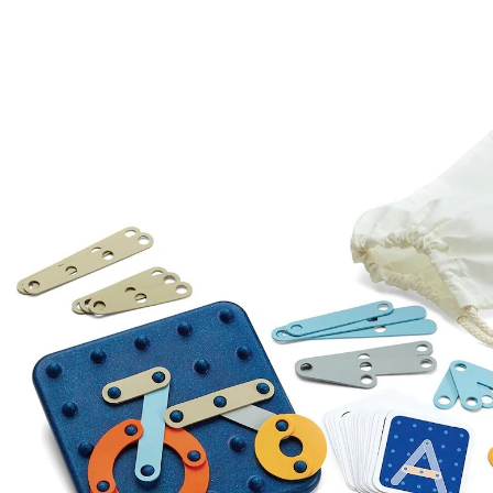
39,95 €
inkl. MwSt. und zzgl.
Versandkosten
19 PAYBACK Basis°Punkte
sammeln
In den Warenkorb
Lieferung nach Hause
Sofort lieferbar - in 2-3 Werktagen bei Dir
Versand durch Partner
Filialabholung
Einen Moment bitte...