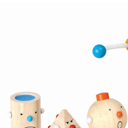
Lernspiel Roboter
40,95 €
inkl. MwSt. und zzgl.
Versandkosten
20 PAYBACK Basis°Punkte
sammeln
In den Warenkorb
Lieferung nach Hause
Sofort lieferbar - in 2-3 Werktagen bei Dir
Versand durch Partner
Filialabholung
Einen Moment bitte...