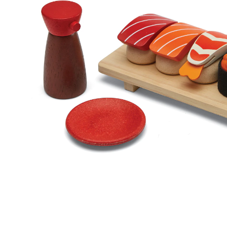
40,95 €
inkl. MwSt. und zzgl.
Versandkosten
20 PAYBACK Basis°Punkte
sammeln
In den Warenkorb
Lieferung nach Hause
Sofort lieferbar - in 2-3 Werktagen bei Dir
Versand durch Partner
Filialabholung
Einen Moment bitte...