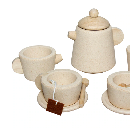
Teeset
27,50 €
inkl. MwSt. und zzgl.
Versandkosten
13 PAYBACK Basis°Punkte
sammeln
In den Warenkorb
Lieferung nach Hause
Sofort lieferbar - in 2-3 Werktagen bei Dir
Versand durch Partner
Filialabholung
Einen Moment bitte...