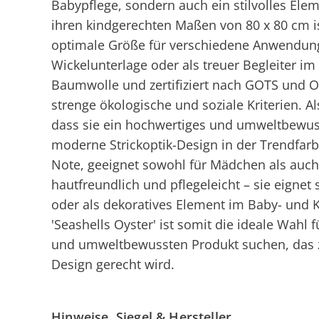
Babypflege, sondern auch ein stilvolles Ele
ihren kindgerechten Maßen von 80 x 80 cm ist
optimale Größe für verschiedene Anwendunge
Wickelunterlage oder als treuer Begleiter i
Baumwolle und zertifiziert nach GOTS und Oe
strenge ökologische und soziale Kriterien. Al
dass sie ein hochwertiges und umweltbewuss
moderne Strickoptik-Design in der Trendfarbe 
Note, geeignet sowohl für Mädchen als auch 
hautfreundlich und pflegeleicht – sie eigne
oder als dekoratives Element im Baby- und
'Seashells Oyster' ist somit die ideale Wahl
und umweltbewussten Produkt suchen, das 
Design gerecht wird.
Hinweise, Siegel & Hersteller