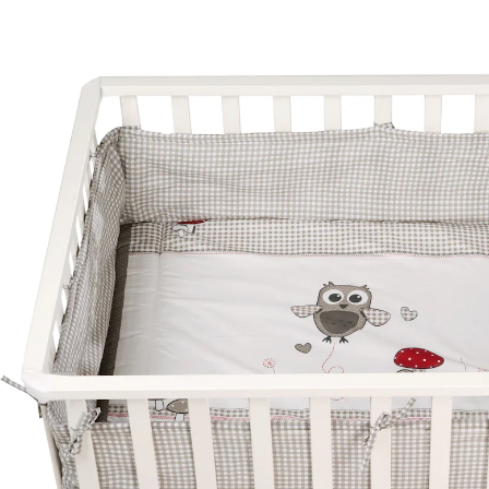
(254)
134,95 €
inkl. MwSt. und zzgl.
Versandkosten
67 PAYBACK Basis°Punkte
sammeln
In den Warenkorb
Lieferung nach Hause
Lieferbar - in 3-4 Werktagen bei Dir
Versand durch Partner
Filialabholung
Einen Moment bitte...