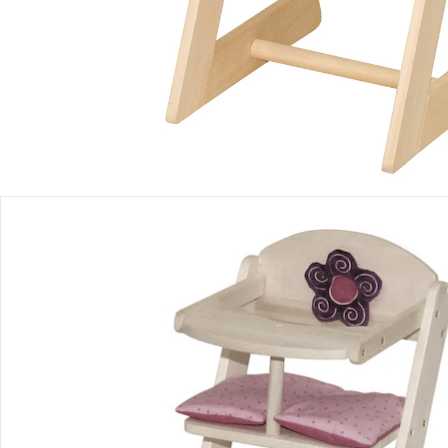
Produktbeschreibung
Hinweise, Siegel & Hersteller
Bewertungen
Puppen
Glücklich groß werden! Puppen bringen Freude in den Alltag
Deines Kindes. Im Babyalter laden sie zum Schmusen und
Tasten ein, später begleiten sie fantasievolle Rollenspiele.
Taucht zusammen in unsere Puppenwelt ein und entdeckt
den Spaß am gemeinsamen Spiel als Familie.