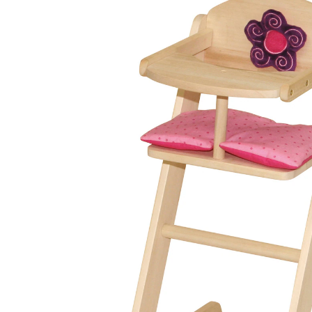
29,95 €
inkl. MwSt. und zzgl.
Versandkosten
14 PAYBACK Basis°Punkte
sammeln
In den Warenkorb
Lieferung nach Hause
Lieferbar - in 3-4 Werktagen bei Dir
Versand durch Partner
Filialabholung
Einen Moment bitte...